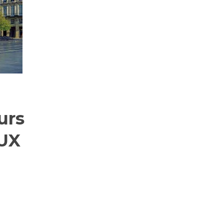
urs
UX