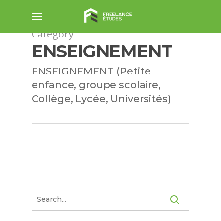
Skip
Menu
to
main
Category
content
ENSEIGNEMENT
ENSEIGNEMENT (Petite
enfance, groupe scolaire,
Collège, Lycée, Universités)